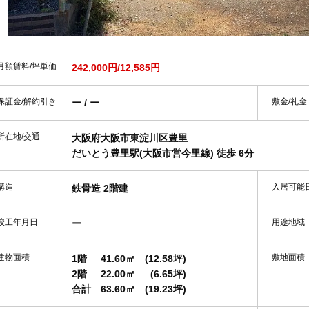
月額賃料/坪単価
242,000円/12,585円
保証金/解約引き
敷金/礼金
ー / ー
所在地/交通
大阪府大阪市東淀川区豊里
だいとう豊里駅(大阪市営今里線) 徒歩 6分
構造
入居可能
鉄骨造 2階建
竣工年月日
用途地域
ー
建物面積
敷地面積
1階
41.60㎡
(12.58坪)
2階
22.00㎡
(6.65坪)
合計
63.60㎡
(19.23坪)