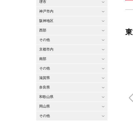
堺市
神戸市内
阪神地区
東
西部
その他
京都市内
南部
その他
滋賀県
奈良県
和歌山県
岡山県
その他