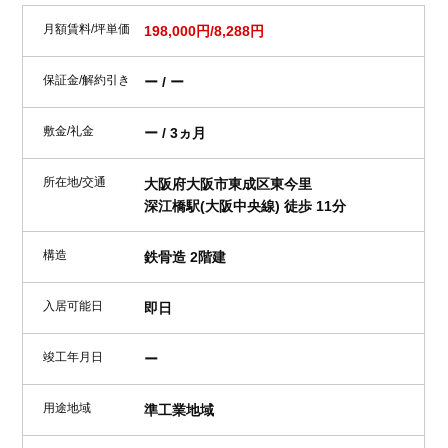
月額賃料/坪単価
198,000円/8,288円
保証金/解約引き
ー / ー
敷金/礼金
ー / 3ヵ月
所在地/交通
大阪府大阪市東成区東今里
深江橋駅(大阪中央線) 徒歩 11分
構造
鉄骨造 2階建
入居可能日
即日
竣工年月日
ー
用途地域
準工業地域