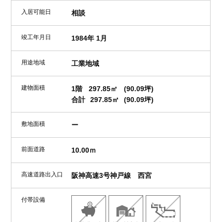
入居可能日
相談
竣工年月日
1984年 1月
用途地域
工業地域
建物面積
1階
297.85㎡
(90.09坪)
合計
297.85㎡
(90.09坪)
敷地面積
ー
前面道路
10.00ｍ
高速道路出入口
阪神高速3号神戸線 西宮
付帯設備