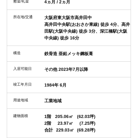
敷金/礼金
4ヵ月 / 2ヵ月
所在地/交通
大阪府東大阪市高井田中
高井田中央駅(おおさか東線) 徒歩 4分、高井
田駅(大阪中央線) 徒歩 3分、深江橋駅(大阪
中央線) 徒歩 16分
構造
鉄骨造 亜鉛メッキ鋼板葺
入居可能日
その他 2023年7月以降
竣工年月日
1984年 6月
用途地域
工業地域
建物面積
1階
205.06㎡
(62.03坪)
2階
23.97㎡
(7.25坪)
合計
229.03㎡
(69.28坪)