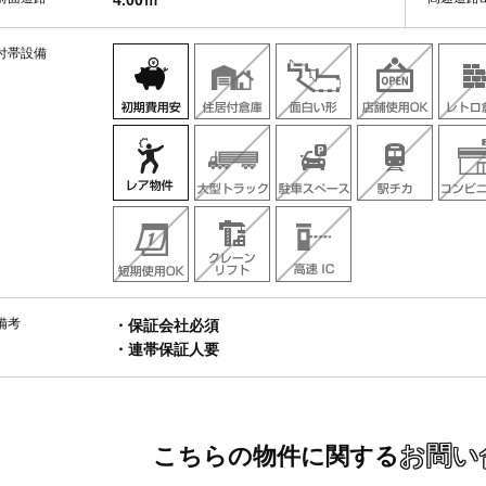
4.00ｍ
付帯設備
備考
・保証会社必須
・連帯保証人要
お問い
こちらの物件に関する