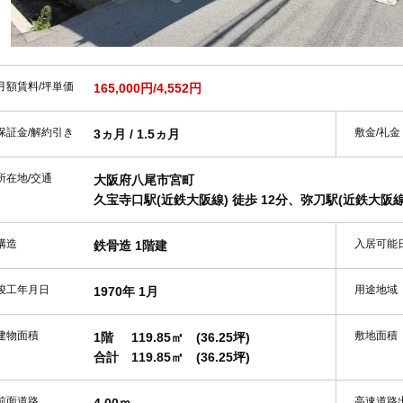
月額賃料/坪単価
165,000円/4,552円
保証金/解約引き
敷金/礼金
3ヵ月 / 1.5ヵ月
所在地/交通
大阪府八尾市宮町
久宝寺口駅(近鉄大阪線) 徒歩 12分、弥刀駅(近鉄大阪線)
構造
入居可能
鉄骨造 1階建
竣工年月日
用途地域
1970年 1月
建物面積
敷地面積
1階
119.85㎡
(36.25坪)
合計
119.85㎡
(36.25坪)
前面道路
高速道路