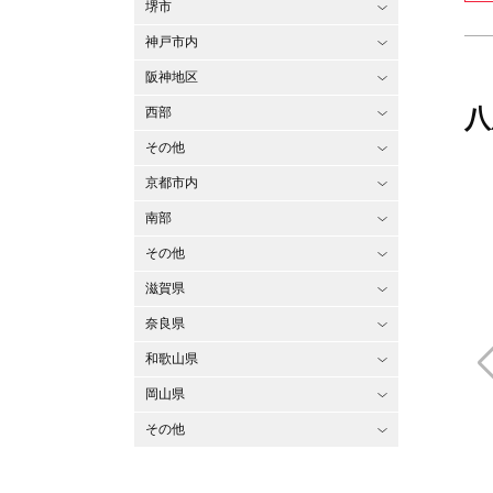
堺市
神戸市内
阪神地区
八
西部
その他
京都市内
南部
その他
滋賀県
奈良県
和歌山県
岡山県
その他