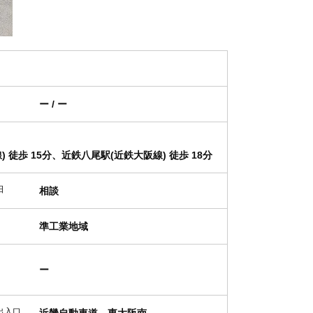
ー / ー
 徒歩 15分、近鉄八尾駅(近鉄大阪線) 徒歩 18分
日
相談
準工業地域
ー
出入口