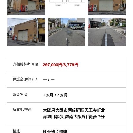
月額賃料/坪単価
297,000円/3,779円
保証金/解約引き
ー / ー
敷金/礼金
1ヵ月 / 2ヵ月
所在地/交通
大阪府大阪市阿倍野区天王寺町北
河堀口駅(近鉄南大阪線) 徒歩 7分
構造
鉄骨造 2階建