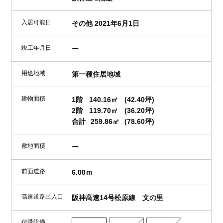
入居可能日
その他 2021年6月1日
竣工年月日
ー
用途地域
第一種住居地域
建物面積
1階
140.16㎡
(42.40坪)
2階
119.70㎡
(36.20坪)
合計
259.86㎡
(78.60坪)
敷地面積
ー
前面道路
6.00ｍ
高速道路出入口
阪神高速14号松原線 文の里
付帯設備