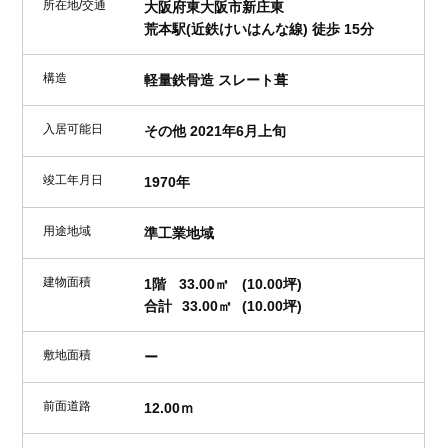
所在地/交通
大阪府東大阪市新庄東
荒本駅(近鉄けいはんな線) 徒歩 15分
構造
軽量鉄骨造 スレート葺
入居可能日
その他 2021年6月上旬
竣工年月日
1970年
用途地域
準工業地域
建物面積
1階
33.00㎡
(10.00坪)
合計
33.00㎡
(10.00坪)
敷地面積
ー
前面道路
12.00ｍ