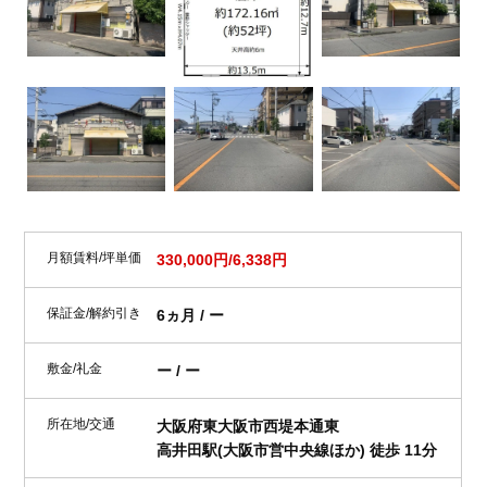
月額賃料/坪単価
330,000円/6,338円
保証金/解約引き
6ヵ月 / ー
敷金/礼金
ー / ー
所在地/交通
大阪府東大阪市西堤本通東
高井田駅(大阪市営中央線ほか) 徒歩 11分