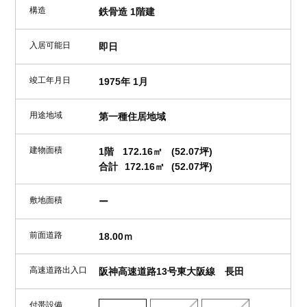
構造
鉄骨造 1階建
入居可能日
即日
竣工年月日
1975年 1月
用途地域
第一種住居地域
建物面積
1階
172.16㎡
(52.07坪)
合計
172.16㎡
(52.07坪)
敷地面積
ー
前面道路
18.00ｍ
高速道路出入口
阪神高速道路13号東大阪線 長田
付帯設備