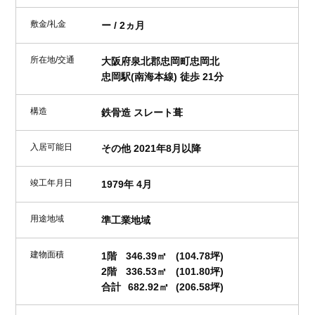
敷金/礼金
ー / 2ヵ月
所在地/交通
大阪府泉北郡忠岡町忠岡北
忠岡駅(南海本線) 徒歩 21分
構造
鉄骨造 スレート葺
入居可能日
その他 2021年8月以降
竣工年月日
1979年 4月
用途地域
準工業地域
建物面積
1階
346.39㎡
(104.78坪)
2階
336.53㎡
(101.80坪)
合計
682.92㎡
(206.58坪)