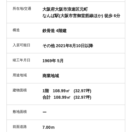
所在地/交通
大阪府大阪市浪速区元町
なんば駅(大阪市営御堂筋線ほか) 徒歩 6分
構造
鉄骨造 4階建
入居可能日
その他 2021年8月10日以降
竣工年月日
1969年 5月
用途地域
商業地域
建物面積
1階
108.99㎡
(32.97坪)
合計
108.99㎡
(32.97坪)
敷地面積
ー
前面道路
7.00ｍ