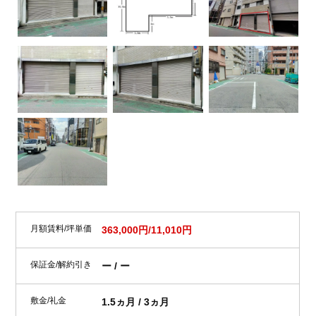
月額賃料/坪単価
363,000円/11,010円
保証金/解約引き
ー / ー
敷金/礼金
1.5ヵ月 / 3ヵ月