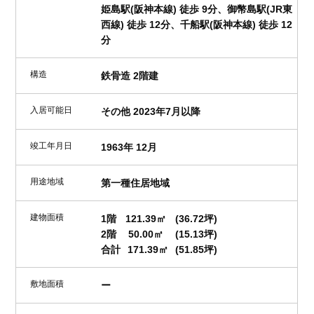
姫島駅(阪神本線) 徒歩 9分、御幣島駅(JR東
西線) 徒歩 12分、千船駅(阪神本線) 徒歩 12
分
構造
鉄骨造 2階建
入居可能日
その他 2023年7月以降
竣工年月日
1963年 12月
用途地域
第一種住居地域
建物面積
1階
121.39㎡
(36.72坪)
2階
50.00㎡
(15.13坪)
合計
171.39㎡
(51.85坪)
敷地面積
ー