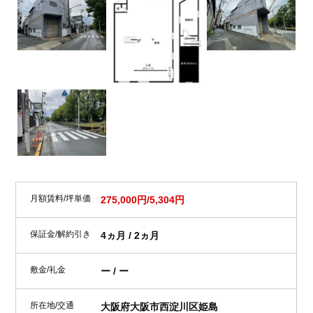
月額賃料/坪単価
275,000円/5,304円
保証金/解約引き
4ヵ月 / 2ヵ月
敷金/礼金
ー / ー
所在地/交通
大阪府大阪市西淀川区姫島