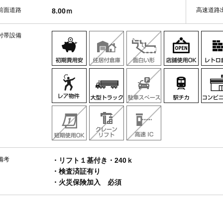
前面道路
高速道路
8.00ｍ
付帯設備
備考
・リフト１基付き・240ｋ
・検査済証有り
・火災保険加入 必須