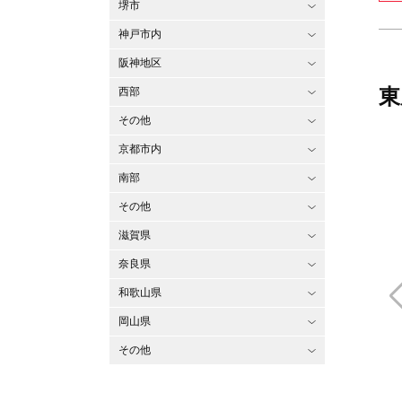
堺市
神戸市内
阪神地区
東
西部
その他
京都市内
南部
その他
滋賀県
奈良県
和歌山県
岡山県
その他