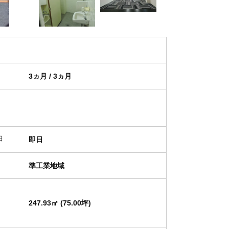
3ヵ月 / 3ヵ月
日
即日
準工業地域
247.93㎡ (75.00坪)