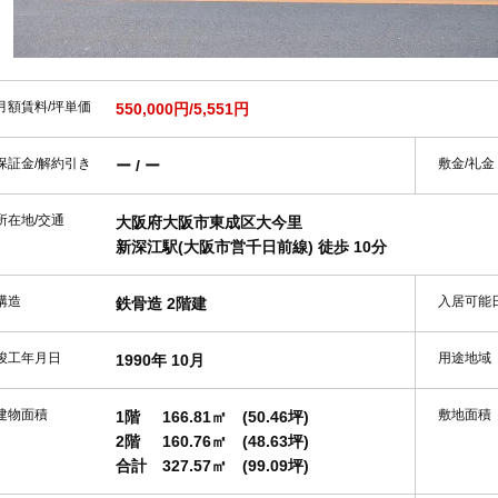
月額賃料/坪単価
550,000円/5,551円
保証金/解約引き
敷金/礼金
ー / ー
所在地/交通
大阪府大阪市東成区大今里
新深江駅(大阪市営千日前線) 徒歩 10分
構造
入居可能
鉄骨造 2階建
竣工年月日
用途地域
1990年 10月
建物面積
敷地面積
1階
166.81㎡
(50.46坪)
2階
160.76㎡
(48.63坪)
合計
327.57㎡
(99.09坪)