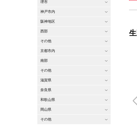
堺市
神戸市内
阪神地区
生
西部
その他
京都市内
南部
その他
滋賀県
奈良県
和歌山県
岡山県
その他