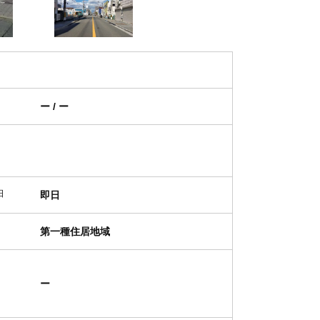
ー / ー
日
即日
第一種住居地域
ー