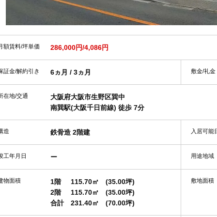
月額賃料/坪単価
286,000円/4,086円
保証金/解約引き
敷金/礼金
6ヵ月 / 3ヵ月
所在地/交通
大阪府大阪市生野区巽中
南巽駅(大阪千日前線) 徒歩 7分
構造
入居可能
鉄骨造 2階建
竣工年月日
用途地域
ー
建物面積
敷地面積
1階
115.70㎡
(35.00坪)
2階
115.70㎡
(35.00坪)
合計
231.40㎡
(70.00坪)