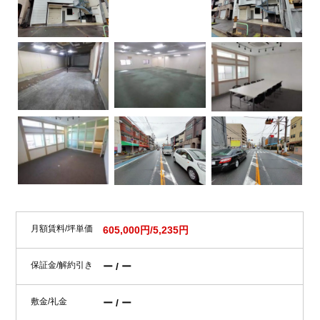
月額賃料/坪単価
605,000円/5,235円
保証金/解約引き
ー / ー
敷金/礼金
ー / ー