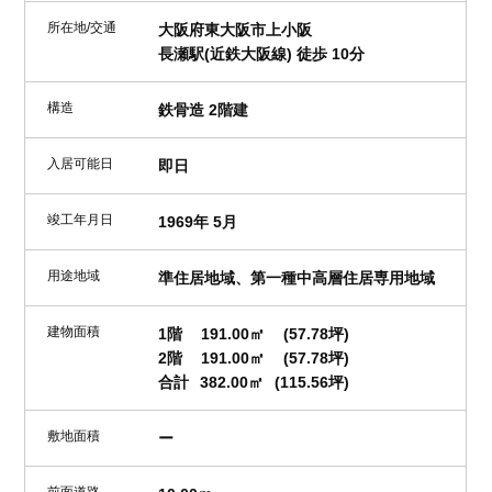
所在地/交通
大阪府東大阪市上小阪
長瀬駅(近鉄大阪線) 徒歩 10分
構造
鉄骨造 2階建
入居可能日
即日
竣工年月日
1969年 5月
用途地域
準住居地域、第一種中高層住居専用地域
建物面積
1階
191.00㎡
(57.78坪)
2階
191.00㎡
(57.78坪)
合計
382.00㎡
(115.56坪)
敷地面積
ー
前面道路