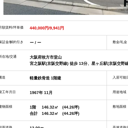
月額賃料/坪単価
440,000円/9,941円
保証金/解約引き
敷金/礼金
ー / ー
所在地/交通
大阪府枚方市堂山
宮之阪駅(京阪交野線) 徒歩 13分、星ヶ丘駅(京阪交野線)
構造
入居可能
軽量鉄骨造 1階建
竣工年月日
用途地域
1967年 11月
建物面積
敷地面積
1階
146.32㎡
(44.26坪)
合計
146.32㎡
(44.26坪)
前面道路
高速道路