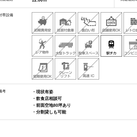
12.00ｍ
付帯設備
備考
・現状有姿
・飲食店相談可
・前面空地80坪あり
・分割貸しも可能