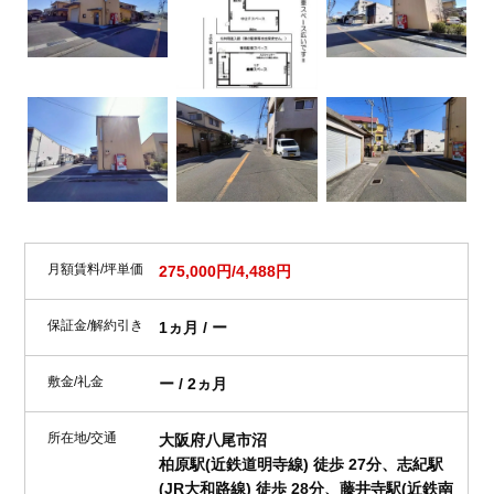
月額賃料/坪単価
275,000円/4,488円
保証金/解約引き
1ヵ月 / ー
敷金/礼金
ー / 2ヵ月
所在地/交通
大阪府八尾市沼
柏原駅(近鉄道明寺線) 徒歩 27分、志紀駅
(JR大和路線) 徒歩 28分、藤井寺駅(近鉄南