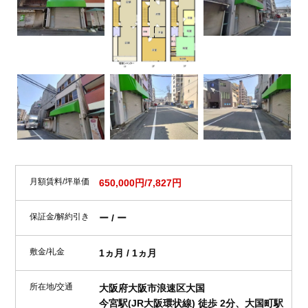
月額賃料/坪単価
650,000円/7,827円
保証金/解約引き
ー / ー
敷金/礼金
1ヵ月 / 1ヵ月
所在地/交通
大阪府大阪市浪速区大国
今宮駅(JR大阪環状線) 徒歩 2分、大国町駅