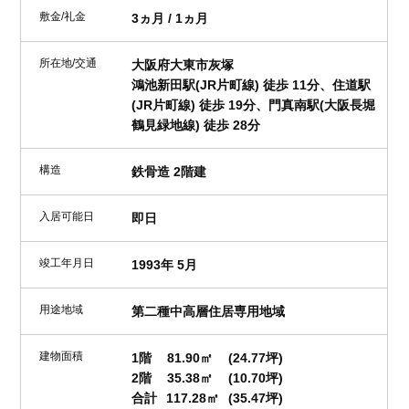
敷金/礼金
3ヵ月 / 1ヵ月
所在地/交通
大阪府大東市灰塚
鴻池新田駅(JR片町線) 徒歩 11分、住道駅
(JR片町線) 徒歩 19分、門真南駅(大阪長堀
鶴見緑地線) 徒歩 28分
構造
鉄骨造 2階建
入居可能日
即日
竣工年月日
1993年 5月
用途地域
第二種中高層住居専用地域
建物面積
1階
81.90㎡
(24.77坪)
2階
35.38㎡
(10.70坪)
合計
117.28㎡
(35.47坪)