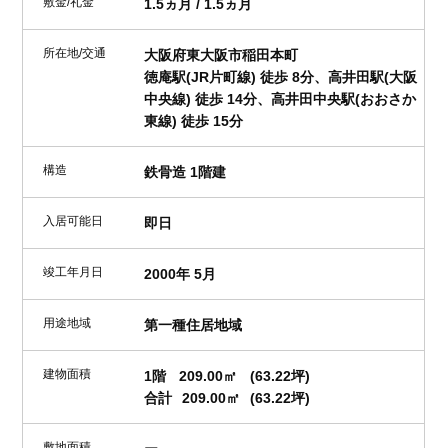
敷金/礼金
1.5ヵ月 / 1.5ヵ月
所在地/交通
大阪府東大阪市稲田本町
徳庵駅(JR片町線) 徒歩 8分、高井田駅(大阪
中央線) 徒歩 14分、高井田中央駅(おおさか
東線) 徒歩 15分
構造
鉄骨造 1階建
入居可能日
即日
竣工年月日
2000年 5月
用途地域
第一種住居地域
建物面積
1階
209.00㎡
(63.22坪)
合計
209.00㎡
(63.22坪)
敷地面積