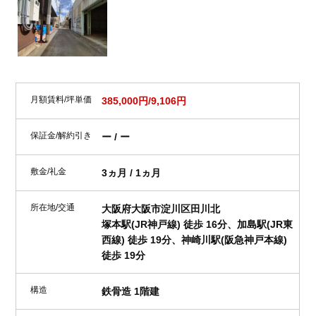
月額賃料/坪単価
385,000円/9,106円
保証金/解約引き
ー / ー
敷金/礼金
3ヵ月 / 1ヵ月
所在地/交通
大阪府大阪市淀川区田川北
塚本駅(JR神戸線) 徒歩 16分、加島駅(JR東
西線) 徒歩 19分、神崎川駅(阪急神戸本線)
徒歩 19分
構造
鉄骨造 1階建