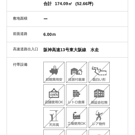
合計
174.09㎡
(52.66坪)
敷地面積
ー
前面道路
6.00ｍ
高速道路出入口
阪神高速13号東大阪線 水走
付帯設備