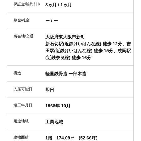
保証金/解約引き
3ヵ月 / 1ヵ月
敷金/礼金
ー / ー
所在地/交通
大阪府東大阪市新町
新石切駅(近鉄けいはんな線) 徒歩 12分、吉
田駅(近鉄けいはんな線) 徒歩 15分、枚岡駅
(近鉄奈良線) 徒歩 16分
構造
軽量鉄骨造 一部木造
入居可能日
即日
竣工年月日
1968年 10月
用途地域
工業地域
建物面積
1階
174.09㎡
(52.66坪)