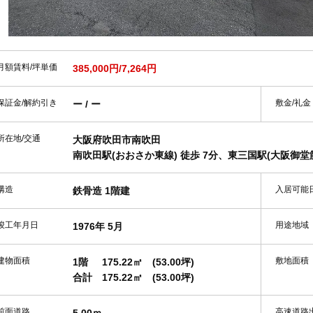
月額賃料/坪単価
385,000円/7,264円
保証金/解約引き
敷金/礼金
ー / ー
所在地/交通
大阪府吹田市南吹田
南吹田駅(おおさか東線) 徒歩 7分、東三国駅(大阪御堂筋線
構造
入居可能
鉄骨造 1階建
竣工年月日
用途地域
1976年 5月
建物面積
敷地面積
1階
175.22㎡
(53.00坪)
合計
175.22㎡
(53.00坪)
前面道路
高速道路