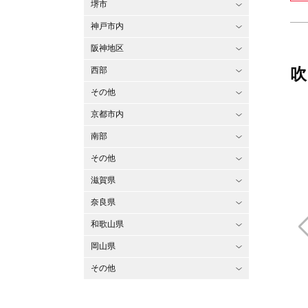
堺市
神戸市内
阪神地区
吹
西部
その他
京都市内
南部
その他
滋賀県
奈良県
和歌山県
岡山県
その他