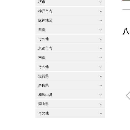
堺市
神戸市内
阪神地区
八
西部
その他
京都市内
南部
その他
滋賀県
奈良県
和歌山県
岡山県
その他