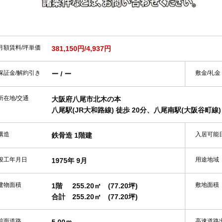
月額賃料/坪単価
381,150円/4,937円
保証金/解約引き
敷金/礼金
ー / ー
所在地/交通
大阪府八尾市北木の本
八尾駅(JR大和路線) 徒歩 20分、八尾南駅(大阪谷町線) 
構造
入居可能
鉄骨造 1階建
竣工年月日
用途地域
1975年 9月
建物面積
敷地面積
1階
255.20㎡
(77.20坪)
合計
255.20㎡
(77.20坪)
前面道路
高速道路