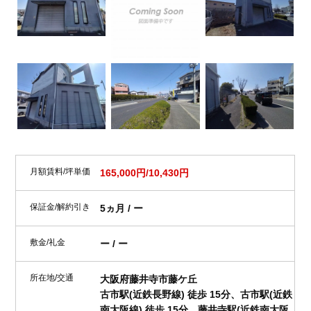
月額賃料/坪単価
165,000円/10,430円
保証金/解約引き
5ヵ月 / ー
敷金/礼金
ー / ー
所在地/交通
大阪府藤井寺市藤ケ丘
古市駅(近鉄長野線) 徒歩 15分、古市駅(近鉄
南大阪線) 徒歩 15分、藤井寺駅(近鉄南大阪