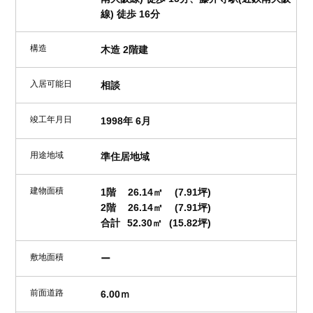
線) 徒歩 16分
構造
木造 2階建
入居可能日
相談
竣工年月日
1998年 6月
用途地域
準住居地域
建物面積
1階
26.14㎡
(7.91坪)
2階
26.14㎡
(7.91坪)
合計
52.30㎡
(15.82坪)
敷地面積
ー
前面道路
6.00ｍ