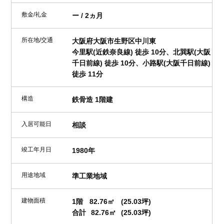
敷金/礼金
ー / 2ヵ月
所在地/交通
大阪府大阪市生野区中川東
今里駅(近鉄奈良線) 徒歩 10分、北巽駅(大阪
千日前線) 徒歩 10分、小路駅(大阪千日前線)
徒歩 11分
構造
鉄骨造 1階建
入居可能日
相談
竣工年月日
1980年
用途地域
準工業地域
建物面積
1階
82.76㎡
(25.03坪)
合計
82.76㎡
(25.03坪)