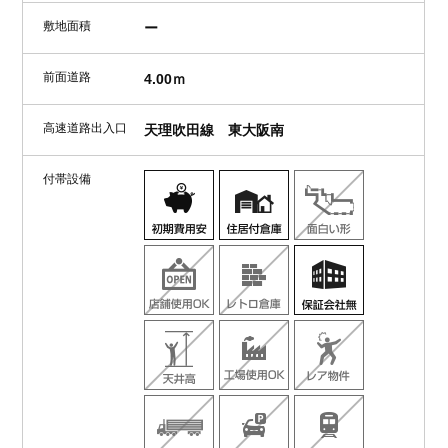
敷地面積
ー
前面道路
4.00ｍ
高速道路出入口
天理吹田線 東大阪南
付帯設備