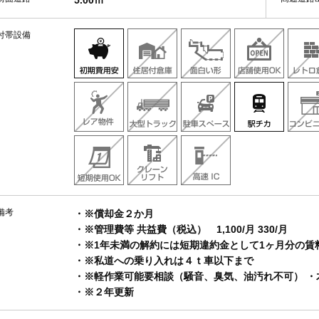
5.00ｍ
付帯設備
備考
・※償却金２か月
・※管理費等 共益費（税込） 1,100/月 330/月
・※1年未満の解約には短期違約金として1ヶ月分の賃
・※私道への乗り入れは４ｔ車以下まで
・※軽作業可能要相談（騒音、臭気、油汚れ不可） ・
・※２年更新