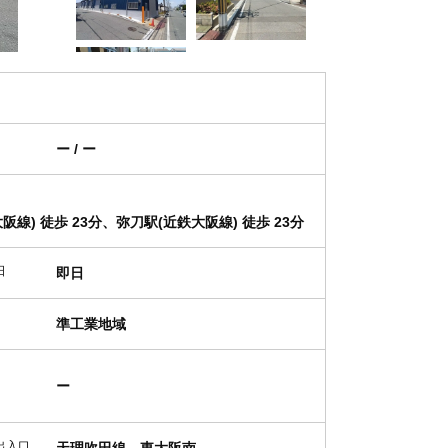
ー / ー
線) 徒歩 23分、弥刀駅(近鉄大阪線) 徒歩 23分
日
即日
準工業地域
ー
出入口