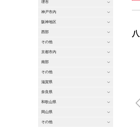
堺市
神戸市内
阪神地区
八
西部
その他
京都市内
南部
その他
滋賀県
奈良県
和歌山県
岡山県
その他