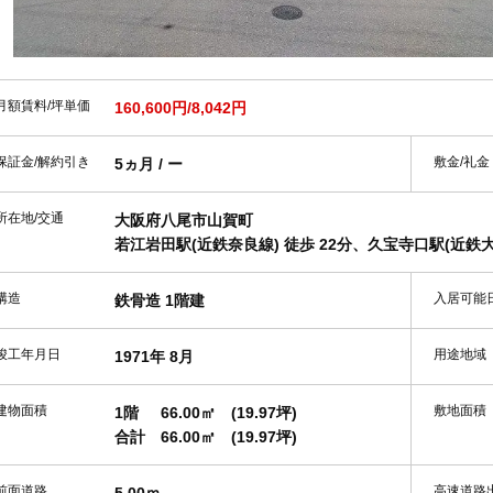
月額賃料/坪単価
160,600円/8,042円
保証金/解約引き
敷金/礼金
5ヵ月 / ー
所在地/交通
大阪府八尾市山賀町
若江岩田駅(近鉄奈良線) 徒歩 22分、久宝寺口駅(近鉄大阪
構造
入居可能
鉄骨造 1階建
竣工年月日
用途地域
1971年 8月
建物面積
敷地面積
1階
66.00㎡
(19.97坪)
合計
66.00㎡
(19.97坪)
前面道路
高速道路