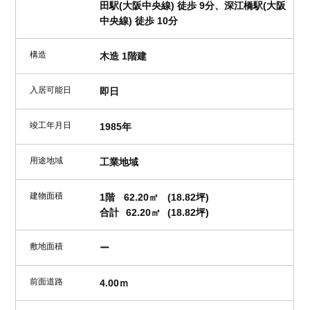
田駅(大阪中央線) 徒歩 9分、深江橋駅(大阪
中央線) 徒歩 10分
構造
木造 1階建
入居可能日
即日
竣工年月日
1985年
用途地域
工業地域
建物面積
1階
62.20㎡
(18.82坪)
合計
62.20㎡
(18.82坪)
敷地面積
ー
前面道路
4.00ｍ