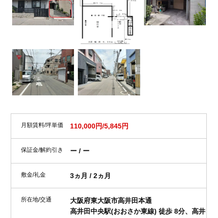
月額賃料/坪単価
110,000円/5,845円
保証金/解約引き
ー / ー
敷金/礼金
3ヵ月 / 2ヵ月
所在地/交通
大阪府東大阪市高井田本通
高井田中央駅(おおさか東線) 徒歩 8分、高井