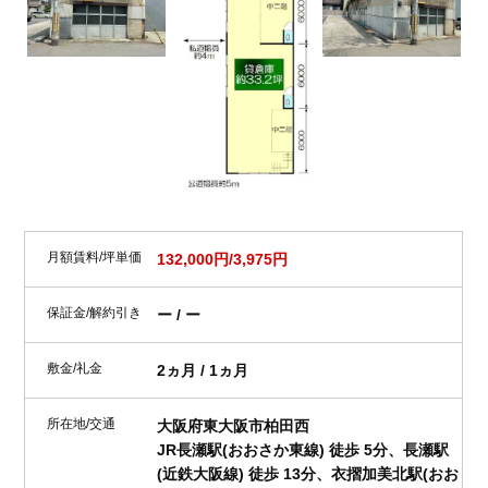
月額賃料/坪単価
132,000円/3,975円
保証金/解約引き
ー / ー
敷金/礼金
2ヵ月 / 1ヵ月
所在地/交通
大阪府東大阪市柏田西
JR長瀬駅(おおさか東線) 徒歩 5分、長瀬駅
(近鉄大阪線) 徒歩 13分、衣摺加美北駅(おお