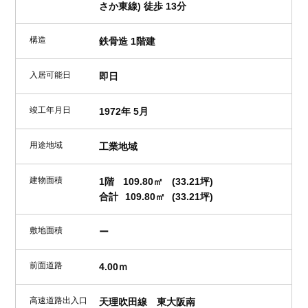
さか東線) 徒歩 13分
構造
鉄骨造 1階建
入居可能日
即日
竣工年月日
1972年 5月
用途地域
工業地域
建物面積
1階
109.80㎡
(33.21坪)
合計
109.80㎡
(33.21坪)
敷地面積
ー
前面道路
4.00ｍ
高速道路出入口
天理吹田線 東大阪南