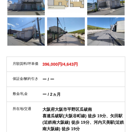
月額賃料/坪単価
396,000円/4,643円
保証金/解約引き
ー / ー
敷金/礼金
ー / 2ヵ月
所在地/交通
大阪府大阪市平野区瓜破南
喜連瓜破駅(大阪谷町線) 徒歩 19分、矢田駅
(近鉄南大阪線) 徒歩 19分、河内天美駅(近鉄
南大阪線) 徒歩 19分