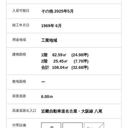
入居可能日
その他 2025年5月
竣工年月日
1969年 6月
用途地域
工業地域
建物面積
1階
82.59㎡
(24.98坪)
2階
25.45㎡
(7.70坪)
合計
108.04㎡
(32.68坪)
敷地面積
ー
前面道路
6.00ｍ
高速道路出入口
近畿自動車道名古屋・大阪線 八尾
付帯設備