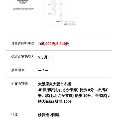
月額賃料/坪単価
165,000円/5,049円
保証金/解約引き
5ヵ月 / ー
敷金/礼金
ー / ー
所在地/交通
大阪府東大阪市衣摺
JR長瀬駅(おおさか東線) 徒歩 9分、衣摺加
美北駅(おおさか東線) 徒歩 10分、長瀬駅(近
鉄大阪線) 徒歩 10分
構造
鉄骨造 2階建