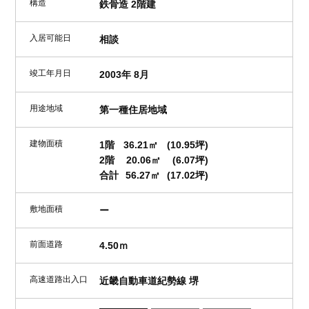
構造
鉄骨造 2階建
入居可能日
相談
竣工年月日
2003年 8月
用途地域
第一種住居地域
建物面積
1階
36.21㎡
(10.95坪)
2階
20.06㎡
(6.07坪)
合計
56.27㎡
(17.02坪)
敷地面積
ー
前面道路
4.50ｍ
高速道路出入口
近畿自動車道紀勢線 堺