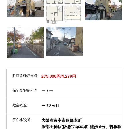
月額賃料/坪単価
275,000円/4,279円
保証金/解約引き
ー / ー
敷金/礼金
ー / 2ヵ月
所在地/交通
大阪府豊中市服部本町
服部天神駅(阪急宝塚本線) 徒歩 6分、曽根駅