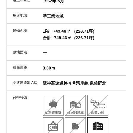
竣工年月日
1962年 5月
用途地域
準工業地域
建物面積
1階
749.46㎡
(226.71坪)
合計
749.46㎡
(226.71坪)
敷地面積
ー
前面道路
3.30ｍ
高速道路出入口
阪神高速道路４号湾岸線 泉佐野北
付帯設備