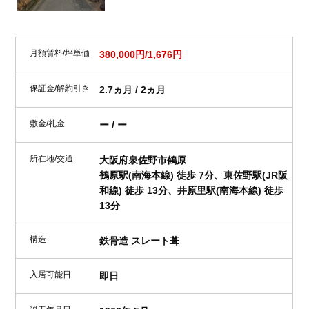
月額賃料/坪単価
380,000円/1,676円
保証金/解約引き
2.7ヵ月 / 2ヵ月
敷金/礼金
ー / ー
所在地/交通
大阪府泉佐野市鶴原
鶴原駅(南海本線) 徒歩 7分、東佐野駅(JR阪
和線) 徒歩 13分、井原里駅(南海本線) 徒歩
13分
構造
鉄骨造 スレート葺
入居可能日
即日