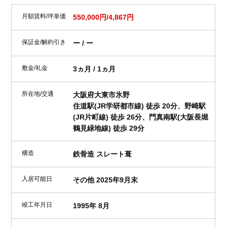
月額賃料/坪単価
550,000円/4,867円
保証金/解約引き
ー / ー
敷金/礼金
3ヵ月 / 1ヵ月
所在地/交通
大阪府大東市氷野
住道駅(JR学研都市線) 徒歩 20分、野崎駅
(JR片町線) 徒歩 26分、門真南駅(大阪長堀
鶴見緑地線) 徒歩 29分
構造
鉄骨造 スレート葺
入居可能日
その他 2025年9月末
竣工年月日
1995年 8月