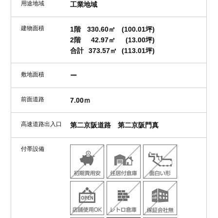
用途地域
工業地域
建物面積
1階
330.60㎡
(100.01坪)
2階
42.97㎡
(13.00坪)
合計
373.57㎡
(113.01坪)
敷地面積
ー
前面道路
7.00ｍ
高速道路出入口
第二京阪道路 第二京阪門真
付帯設備