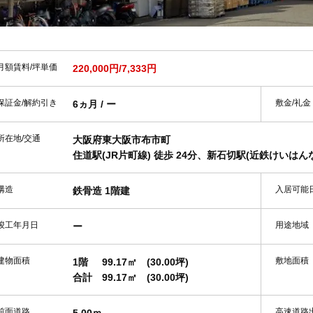
月額賃料/坪単価
220,000円/7,333円
保証金/解約引き
敷金/礼金
6ヵ月 / ー
所在地/交通
大阪府東大阪市布市町
住道駅(JR片町線) 徒歩 24分、新石切駅(近鉄けいはんな
構造
入居可能
鉄骨造 1階建
竣工年月日
用途地域
ー
建物面積
敷地面積
1階
99.17㎡
(30.00坪)
合計
99.17㎡
(30.00坪)
前面道路
高速道路