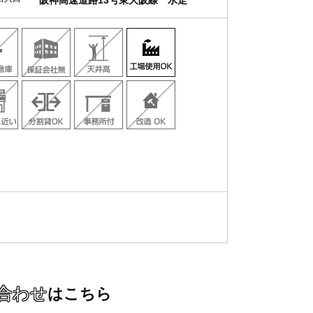
阪神高速道路13号東大阪線 水走
合わせ
はこちら