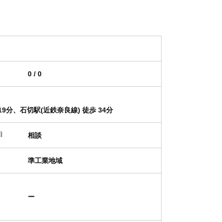
0 / 0
 19分、石切駅(近鉄奈良線) 徒歩 34分
日
相談
準工業地域
ー