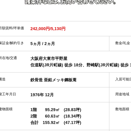
月額賃料/坪単価
242,000円/5,130円
保証金/解約引き
敷金/礼金
5ヵ月 / 2ヵ月
所在地/交通
大阪府大東市平野屋
住道駅(JR片町線) 徒歩 18分、野崎駅(JR片町線) 徒歩
構造
入居可能
鉄骨造 亜鉛メッキ鋼板葺
竣工年月日
用途地域
1976年 12月
建物面積
敷地面積
1階
95.29㎡
(28.83坪)
2階
60.63㎡
(18.34坪)
合計
155.92㎡
(47.17坪)