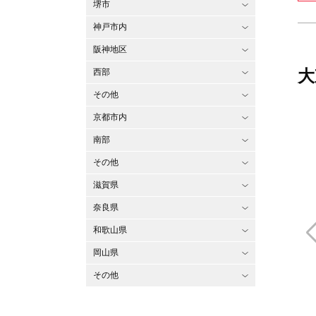
堺市
神戸市内
阪神地区
大
西部
その他
京都市内
南部
その他
滋賀県
奈良県
和歌山県
岡山県
その他