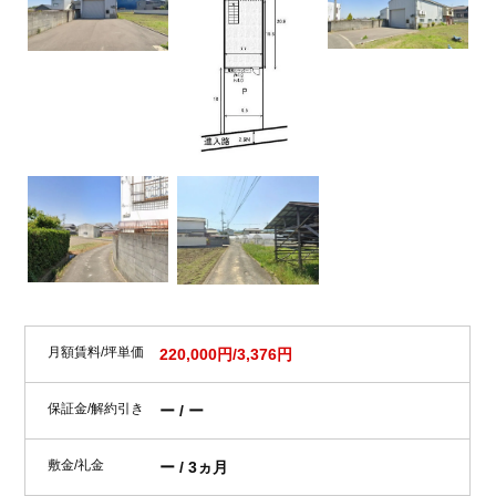
月額賃料/坪単価
220,000円/3,376円
保証金/解約引き
ー / ー
敷金/礼金
ー / 3ヵ月