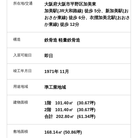
所在地/交通
大阪府大阪市平野区加美東
加美駅(JR大和路線) 徒歩 5分、新加美駅(お
おさか東線) 徒歩 6分、衣摺加美北駅(おおさ
か東線) 徒歩 12分
構造
鉄骨造 軽量鉄骨造
入居可能日
即日
竣工年月日
1971年 11月
用途地域
準工業地域
建物面積
1階
101.40㎡
(30.67坪)
2階
101.40㎡
(30.67坪)
合計
202.80㎡
(61.34坪)
敷地面積
168.14㎡ (50.86坪)