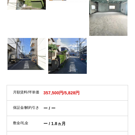
月額賃料/坪単価
357,500円/5,828円
保証金/解約引き
ー / ー
敷金/礼金
ー / 1.8ヵ月