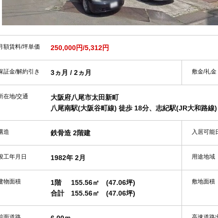
月額賃料/坪単価
250,000円/5,312円
保証金/解約引き
敷金/礼金
3ヵ月 / 2ヵ月
所在地/交通
大阪府八尾市太田新町
八尾南駅(大阪谷町線) 徒歩 18分、志紀駅(JR大和路線) 
構造
入居可能
鉄骨造 2階建
竣工年月日
用途地域
1982年 2月
建物面積
敷地面積
1階
155.56㎡
(47.06坪)
合計
155.56㎡
(47.06坪)
前面道路
高速道路