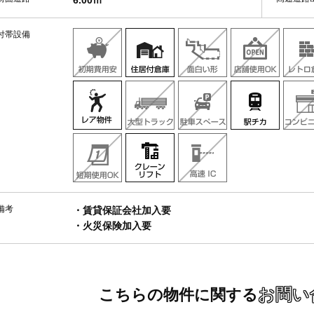
6.00ｍ
付帯設備
備考
・賃貸保証会社加入要
・火災保険加入要
お問い
こちらの物件に関する