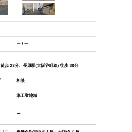
ー / ー
徒歩 23分、長原駅(大阪谷町線) 徒歩 30分
日
相談
準工業地域
ー
出入口