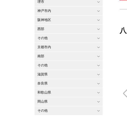
堺市
神戸市内
阪神地区
八
西部
その他
京都市内
南部
その他
滋賀県
奈良県
和歌山県
岡山県
その他