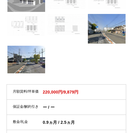
月額賃料/坪単価
220,000円/9,879円
保証金/解約引き
ー / ー
敷金/礼金
0.9ヵ月 / 2.5ヵ月