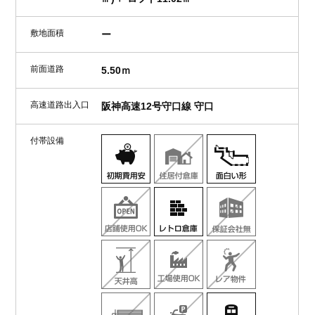
敷地面積
ー
前面道路
5.50ｍ
高速道路出入口
阪神高速12号守口線 守口
付帯設備