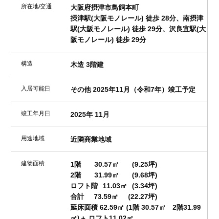
所在地/交通
大阪府摂津市鳥飼本町
摂津駅(大阪モノレール) 徒歩 28分、南摂津
駅(大阪モノレール) 徒歩 29分、沢良宜駅(大
阪モノレール) 徒歩 29分
構造
木造 3階建
入居可能日
その他 2025年11月（令和7年）竣工予定
竣工年月日
2025年 11月
用途地域
近隣商業地域
建物面積
1階
30.57㎡
(9.25坪)
2階
31.99㎡
(9.68坪)
ロフト階
11.03㎡
(3.34坪)
合計
73.59㎡
(22.27坪)
延床面積 62.59㎡ (1階 30.57㎡ 2階31.99
㎡)＋ ロフト11.02㎡