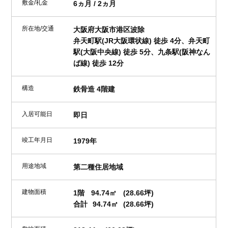
敷金/礼金
6ヵ月 / 2ヵ月
所在地/交通
大阪府大阪市港区波除
弁天町駅(JR大阪環状線) 徒歩 4分、弁天町
駅(大阪中央線) 徒歩 5分、九条駅(阪神なん
ば線) 徒歩 12分
構造
鉄骨造 4階建
入居可能日
即日
竣工年月日
1979年
用途地域
第二種住居地域
建物面積
1階
94.74㎡
(28.66坪)
合計
94.74㎡
(28.66坪)