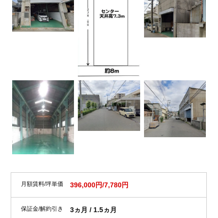
月額賃料/坪単価
396,000円/7,780円
保証金/解約引き
3ヵ月 / 1.5ヵ月