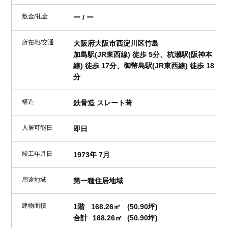
敷金/礼金
ー / ー
所在地/交通
大阪府大阪市西淀川区竹島
加島駅(JR東西線) 徒歩 5分、杭瀬駅(阪神本
線) 徒歩 17分、御幣島駅(JR東西線) 徒歩 18
分
構造
鉄骨造 スレート葺
入居可能日
即日
竣工年月日
1973年 7月
用途地域
第一種住居地域
建物面積
1階
168.26㎡
(50.90坪)
合計
168.26㎡
(50.90坪)