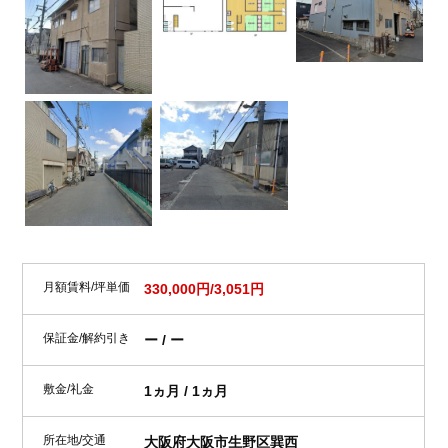
月額賃料/坪単価
330,000円/3,051円
保証金/解約引き
ー / ー
敷金/礼金
1ヵ月 / 1ヵ月
所在地/交通
大阪府大阪市生野区巽西