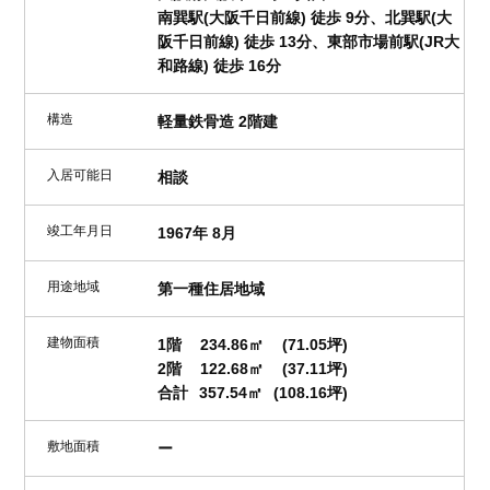
南巽駅(大阪千日前線) 徒歩 9分、北巽駅(大
阪千日前線) 徒歩 13分、東部市場前駅(JR大
和路線) 徒歩 16分
構造
軽量鉄骨造 2階建
入居可能日
相談
竣工年月日
1967年 8月
用途地域
第一種住居地域
建物面積
1階
234.86㎡
(71.05坪)
2階
122.68㎡
(37.11坪)
合計
357.54㎡
(108.16坪)
敷地面積
ー