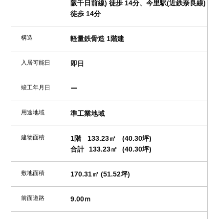
阪千日前線) 徒歩 14分、今里駅(近鉄奈良線)
徒歩 14分
構造
軽量鉄骨造 1階建
入居可能日
即日
竣工年月日
ー
用途地域
準工業地域
建物面積
1階
133.23㎡
(40.30坪)
合計
133.23㎡
(40.30坪)
敷地面積
170.31㎡ (51.52坪)
前面道路
9.00ｍ