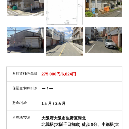
月額賃料/坪単価
275,000円/6,824円
保証金/解約引き
ー / ー
敷金/礼金
1ヵ月 / 2ヵ月
所在地/交通
大阪府大阪市生野区巽北
北巽駅(大阪千日前線) 徒歩 9分、小路駅(大