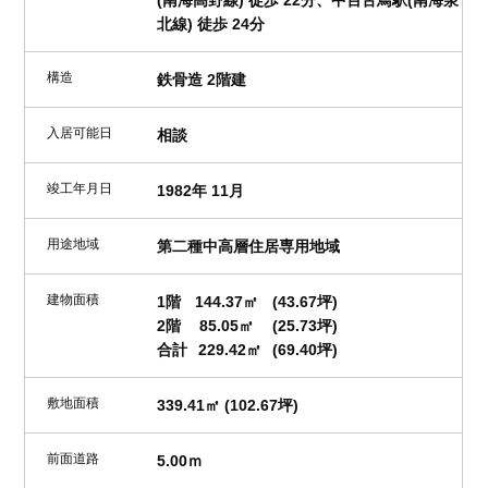
(南海高野線) 徒歩 22分、中百舌鳥駅(南海泉
北線) 徒歩 24分
構造
鉄骨造 2階建
入居可能日
相談
竣工年月日
1982年 11月
用途地域
第二種中高層住居専用地域
建物面積
1階
144.37㎡
(43.67坪)
2階
85.05㎡
(25.73坪)
合計
229.42㎡
(69.40坪)
敷地面積
339.41㎡ (102.67坪)
前面道路
5.00ｍ