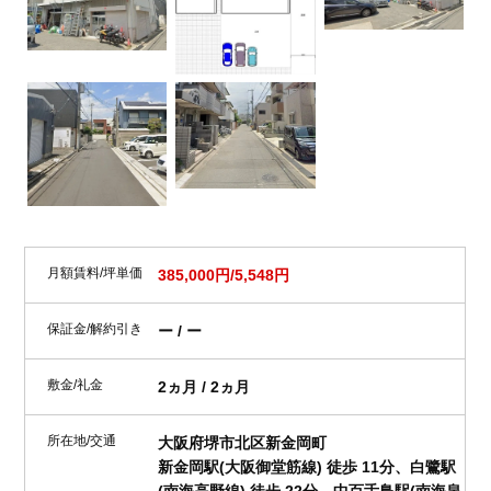
月額賃料/坪単価
385,000円/5,548円
保証金/解約引き
ー / ー
敷金/礼金
2ヵ月 / 2ヵ月
所在地/交通
大阪府堺市北区新金岡町
新金岡駅(大阪御堂筋線) 徒歩 11分、白鷺駅