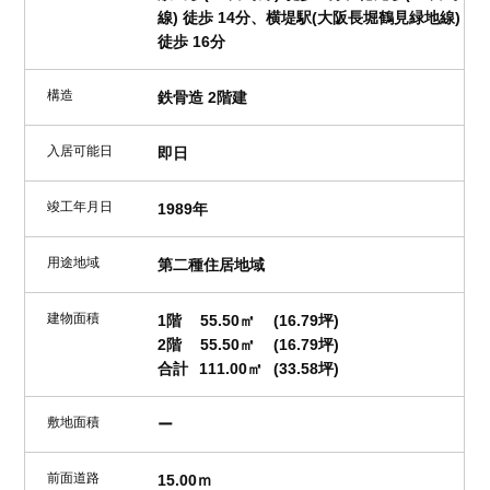
線) 徒歩 14分、横堤駅(大阪長堀鶴見緑地線)
徒歩 16分
構造
鉄骨造 2階建
入居可能日
即日
竣工年月日
1989年
用途地域
第二種住居地域
建物面積
1階
55.50㎡
(16.79坪)
2階
55.50㎡
(16.79坪)
合計
111.00㎡
(33.58坪)
敷地面積
ー
前面道路
15.00ｍ