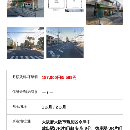
月額賃料/坪単価
187,000円/5,569円
保証金/解約引き
ー / ー
敷金/礼金
1ヵ月 / 2ヵ月
所在地/交通
大阪府大阪市鶴見区今津中
放出駅(JR片町線) 徒歩 9分、徳庵駅(JR片町