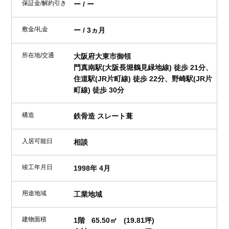
保証金/解約引き
ー / ー
敷金/礼金
ー / 3ヵ月
所在地/交通
大阪府大東市御領
門真南駅(大阪長堀鶴見緑地線) 徒歩 21分、
住道駅(JR片町線) 徒歩 22分、野崎駅(JR片
町線) 徒歩 30分
構造
鉄骨造 スレート葺
入居可能日
相談
竣工年月日
1998年 4月
用途地域
工業地域
建物面積
1階
65.50㎡
(19.81坪)