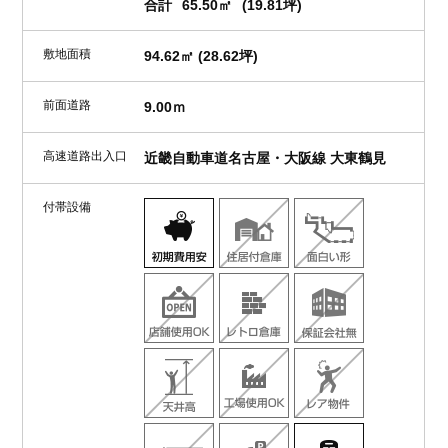
合計
65.50㎡
(19.81坪)
敷地面積
94.62㎡ (28.62坪)
前面道路
9.00ｍ
高速道路出入口
近畿自動車道名古屋・大阪線 大東鶴見
付帯設備