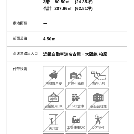
3階
80.50㎡
(24.35坪)
合計
207.66㎡
(62.81坪)
敷地面積
ー
前面道路
4.50ｍ
高速道路出入口
近畿自動車道名古屋・大阪線 柏原
付帯設備