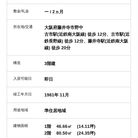
敷金/礼金
ー / 2ヵ月
所在地/交通
大阪府藤井寺市野中
古市駅(近鉄南大阪線) 徒歩 12分、古市駅(近
鉄長野線) 徒歩 12分、藤井寺駅(近鉄南大阪
線) 徒歩 20分
構造
3階建
入居可能日
即日
竣工年月日
1981年 11月
用途地域
準住居地域
建物面積
1階
46.66㎡
(14.11坪)
2階
80.50㎡
(24.35坪)