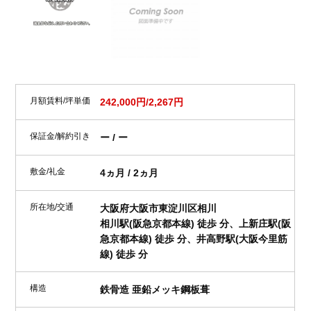
月額賃料/坪単価
242,000円/2,267円
保証金/解約引き
ー / ー
敷金/礼金
4ヵ月 / 2ヵ月
所在地/交通
大阪府大阪市東淀川区相川
相川駅(阪急京都本線) 徒歩 分、上新庄駅(阪
急京都本線) 徒歩 分、井高野駅(大阪今里筋
線) 徒歩 分
構造
鉄骨造 亜鉛メッキ鋼板葺