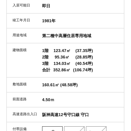
入居可能日
即日
竣工年月日
1981年
用途地域
第二種中高層住居専用地域
建物面積
1階
123.47㎡
(37.35坪)
2階
95.36㎡
(28.85坪)
3階
134.03㎡
(40.54坪)
合計
352.86㎡
(106.74坪)
敷地面積
160.61㎡ (48.58坪)
前面道路
4.50ｍ
高速道路出入口
阪神高速12号守口線 守口
付帯設備