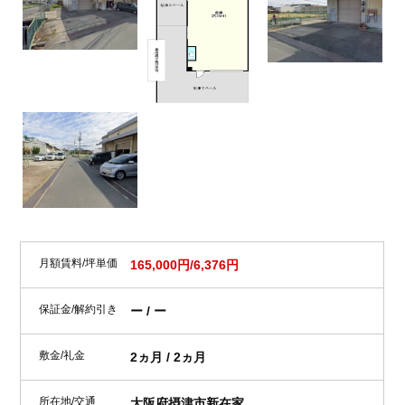
月額賃料/坪単価
165,000円/6,376円
保証金/解約引き
ー / ー
敷金/礼金
2ヵ月 / 2ヵ月
所在地/交通
大阪府摂津市新在家