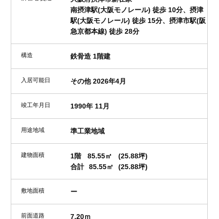
南摂津駅(大阪モノレール) 徒歩 10分、摂津
駅(大阪モノレール) 徒歩 15分、摂津市駅(阪
急京都本線) 徒歩 28分
構造
鉄骨造 1階建
入居可能日
その他 2026年4月
竣工年月日
1990年 11月
用途地域
準工業地域
建物面積
1階
85.55㎡
(25.88坪)
合計
85.55㎡
(25.88坪)
敷地面積
ー
前面道路
7.20ｍ